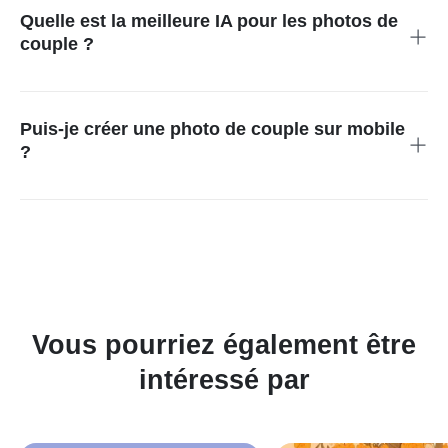
et de laisser l’IA faire le reste. Décrivez des styles comme des
Quelle est la meilleure IA pour les photos de
couchers de soleil rêveurs ou des dîners aux chandelles pour
couple ?
obtenir une photo de couple pleine d’émotion.
insMind est un outil IA de premier plan pour créer des photos
de couple dans différents décors et styles. Téléchargez deux
photos, choisissez votre style artistique préféré, et laissez l'IA
Puis-je créer une photo de couple sur mobile
d'insMind générer des portraits de couple de haute qualité.
?
Oui, insMind est compatible avec les mobiles. Créez des
photos de couple directement depuis votre navigateur mobile
ou téléchargez l'application iOS ou Android pour utiliser cette
fonctionnalité.
Vous pourriez également être
intéressé par