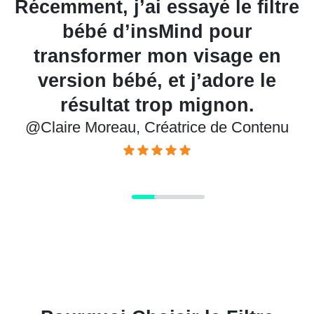
 j’ai essayé le filtre
père en vi
 d’insMind pour
c’était tell
rmer mon visage en
n’arrêtait pa
 bébé, et j’adore le
la photo. C’
tat trop mignon.
de div
eau, Créatrice de Contenu
@Julien Lefevrer