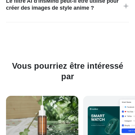
Le filtre AI d'insMind peut-il être utilisé pour
premium, vous pouvez explorer nos options d'abonnement,
créer des images de style anime ?
qui offrent des fonctionnalités avancées supplémentaires.
Oui, notre filtre AI d'anime est spécifiquement conçu pour
transformer vos photos en œuvres d'art de style anime. Ce
filtre ajuste les traits du visage, les couleurs et les arrière-plans
pour imiter les esthétiques populaires de l'anime, offrant une
façon amusante et créative de réimaginer vos images.
Vous pourriez être intéressé
par