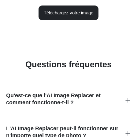
Téléchargez votre image
Questions fréquentes
Qu'est-ce que l'AI Image Replacer et
comment fonctionne-t-il ?
L'AI Image Replacer est un outil sophistiqué qui utilise
l'intelligence artificielle pour effacer et remplacer sans effort
des éléments dans les photos. En analysant le contexte
L'AI Image Replacer peut-il fonctionner sur
environnant de l'image, l'AI remplit intelligemment la zone
n'importe quel type de photo ?