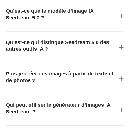
Qu’est-ce que le modèle d’image IA
Seedream 5.0 ?
Seedream 5.0 est un modèle d’image IA avancé développé par
ByteDance, qui associe génération créative et capacité de
raisonnement. Il peut créer des images à partir de texte ou
Qu’est-ce qui distingue Seedream 5.0 des
transformer des photos tout en conservant une grande
autres outils IA ?
précision et une bonne cohérence visuelle.
Contrairement aux modèles plus classiques, Seedream 5.0
met l’accent sur le raisonnement et la compréhension. Il
interprète les prompts avec plus de précision, limite les
Puis-je créer des images à partir de texte et
résultats aléatoires et génère des images plus fidèles à
de photos ?
l’intention de l’utilisateur.
Oui. Vous pouvez utiliser l’IA texte vers image Seedream pour
créer une image à partir d’un prompt, ou l’IA image vers image
Seedream pour transformer et affiner une photo existante avec
Qui peut utiliser le générateur d’images IA
davantage de contrôle.
Seedream ?
Le générateur d’images IA Seedream convient aux designers,
aux équipes marketing, aux créateurs de contenu comme aux