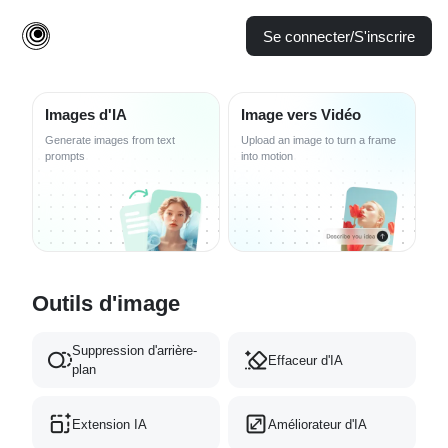
Se connecter/S'inscrire
Images d'IA
Image vers Vidéo
Generate images from text
Upload an image to turn a frame
prompts
into motion
Outils d'image
Suppression d'arrière-
Effaceur d'IA
plan
Extension IA
Améliorateur d'IA