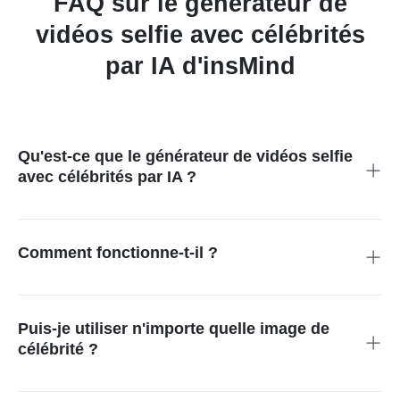
FAQ sur le générateur de
vidéos selfie avec célébrités
par IA d'insMind
Qu'est-ce que le générateur de vidéos selfie
avec célébrités par IA ?
Il s'agit d'un outil IA qui crée des vidéos selfie réalistes vous
mettant en scène avec la célébrité de votre choix.
Comment fonctionne-t-il ?
Vous téléchargez votre photo et celle d'une célébrité, puis l'IA
génère une courte vidéo où vous apparaissez ensemble de
manière naturelle.
Puis-je utiliser n'importe quelle image de
célébrité ?
Oui, tant que l'image est accessible publiquement et utilisée
dans le respect des règles d'usage équitable ou de fan edit.