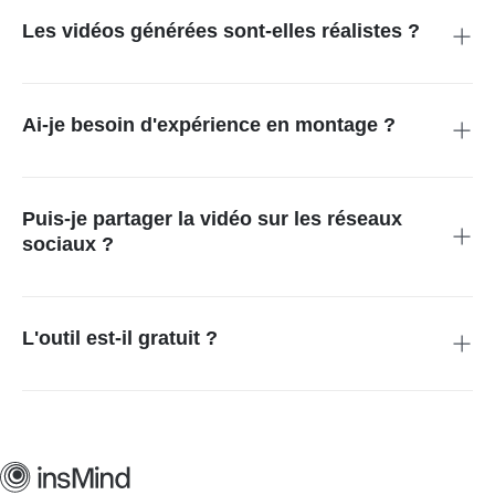
Les vidéos générées sont-elles réalistes ?
Oui. L'IA simule précisément l'éclairage, les mouvements et la
perspective pour des interactions naturelles.
Ai-je besoin d'expérience en montage ?
Non. Aucune compétence en montage n'est nécessaire — l'IA
s'occupe de tout automatiquement.
Puis-je partager la vidéo sur les réseaux
sociaux ?
Bien sûr ! Vous pouvez télécharger ou partager directement
votre vidéo sur TikTok, Instagram ou YouTube.
L'outil est-il gratuit ?
Oui. insMind propose un essai gratuit pour vous permettre de
tester le générateur de vidéos selfie avec célébrités par IA
avant de vous abonner.