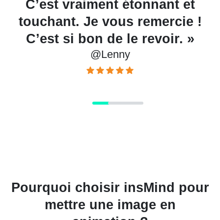
photo de mon ami, et on a
r
!
tous beaucoup ri.
@Charlie
Pourquoi choisir insMind pour
mettre une image en