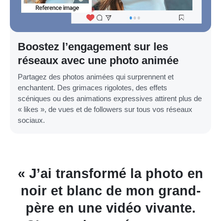
Boostez l’engagement sur les
réseaux avec une photo animée
Partagez des photos animées qui surprennent et
enchantent. Des grimaces rigolotes, des effets
scéniques ou des animations expressives attirent plus de
« likes », de vues et de followers sur tous vos réseaux
sociaux.
n
Cet outil d’animation sur
photo est génial ! J’ai ajouté
p
des mouvements marrants à la