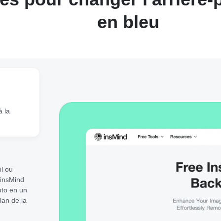
en bleu
 la
il ou
. insMind
oto en un
lan de la