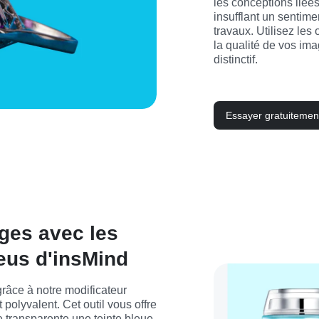
les conceptions liées 
insufflant un sentime
travaux. Utilisez les
la qualité de vos ima
distinctif.
Essayer gratuitemen
ges avec les
leus d'insMind
râce à notre modificateur 
t polyvalent. Cet outil vous offre 
e transparente une teinte bleue 