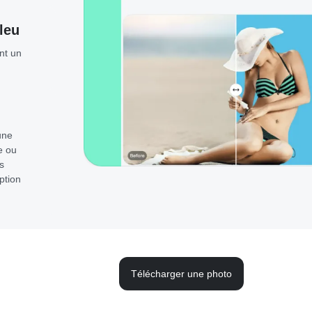
leu
nt un
une
e ou
s
ption
Télécharger une photo