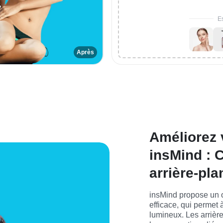
Es
Après
Améliorez 
insMind : 
arrière-pla
insMind propose un ou
efficace, qui permet 
lumineux. Les arrièr