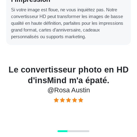
Si votre image est floue, ne vous inquiétez pas. Notre
convertisseur HD peut transformer les images de basse
qualité en haute définition, parfaites pour les impressions
grand format, cartes d’anniversaire, cadeaux
personnalisés ou supports marketing.
D
Intuitif et efficace. Il a sauvé la
photo de mon mariage pour
g
mon plus grand bonheur !
@Frederic Calhoun