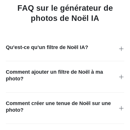
FAQ sur le générateur de
photos de Noël IA
Qu’est-ce qu’un filtre de Noël IA?
Un filtre de Noël IA est un outil qui ajoute des éléments festifs à
vos photos. Il peut transformer n’importe quelle image en
création sur le thème des fêtes, avec décorations, effets et
Comment ajouter un filtre de Noël à ma
même tenues de Noël.
photo?
C’est très simple! Téléversez votre photo sur insMind,
choisissez votre filtre de noel préféré, puis cliquez sur «
Démarrer ». En quelques secondes, votre image se
Comment créer une tenue de Noël sur une
transforme en un visuel magique.
photo?
Vous pouvez utiliser le générateur de tenues de Noël IA
d’insMind pour ajouter des vêtements sur le thème des fêtes.