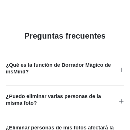
Preguntas frecuentes
¿Qué es la función de Borrador Mágico de
insMind?
La función de Borrador Mágico de insMind es una herramienta
que le permite eliminar fácilmente a las personas no deseadas
de sus fotografías. Ya sea que desee deshacerse de un
¿Puedo eliminar varias personas de la
desconocido en segundo plano u otros objetos que quiera
misma foto?
eliminar, esta función lo hace rápido y sencillo.
¡Sí! La función de eliminar personas de fotografías de insMind
puede identificar y eliminar a varias personas de la misma
foto. Simplemente seleccione a las personas que desea
¿Eliminar personas de mis fotos afectará la