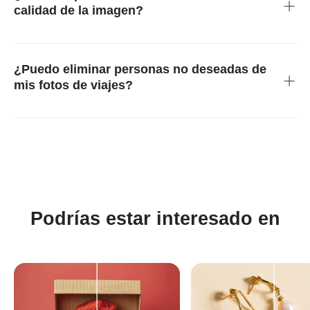
eliminar y deje que la herramienta haga el resto.
calidad de la imagen?
No, la función de Borrador Mágico de insMind fue diseñada
para preservar la calidad general e integridad de sus
fotografías mientras elimina elementos no deseados, como
¿Puedo eliminar personas no deseadas de
personas.
mis fotos de viajes?
¡Sin duda! La herramienta potenciada por IA es perfecta para
eliminar a personas no deseadas de sus fotos de viajes. Ya
sea que quiera deshacerse de desconocidos en segundo
plano o eliminar a alguien que arruinó su toma, esta función
hace que sea rápido y fácil limpiar sus fotos y conseguir el
aspecto que desea.
Podrías estar interesado en