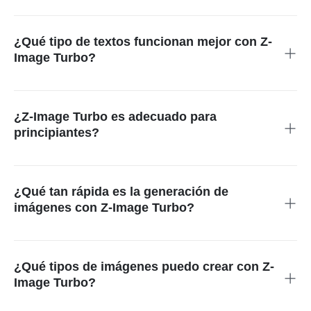
Sí. insMind integra Z-Image Turbo para que los usuarios
puedan seleccionar el modelo y generar imágenes al instante,
sin configuraciones externas.
¿Qué tipo de textos funcionan mejor con Z-
Image Turbo?
Los textos claros y descriptivos ofrecen los mejores
resultados. El modelo interpreta las instrucciones con
precisión y las convierte en imágenes realistas.
¿Z-Image Turbo es adecuado para
principiantes?
Sí. El flujo de trabajo es sencillo y se basa en textos, por lo
que es accesible incluso para usuarios sin experiencia en
inteligencia artificial o diseño.
¿Qué tan rápida es la generación de
imágenes con Z-Image Turbo?
La generación de imágenes suele tardar solo unos segundos,
gracias a la arquitectura optimizada del modelo y su baja
latencia de inferencia.
¿Qué tipos de imágenes puedo crear con Z-
Image Turbo?
Puedes generar escenas realistas, objetos, retratos y