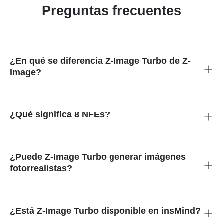
Preguntas frecuentes
¿En qué se diferencia Z-Image Turbo de Z-
Image?
Z-Image Turbo es una versión más ligera optimizada para la
velocidad. Genera imágenes más rápido que el modelo Z-
Image completo, manteniendo al mismo tiempo una calidad
¿Qué significa 8 NFEs?
visual realista.
8 NFEs se refiere a un bajo número de evaluaciones de
función durante la inferencia. Este diseño reduce de forma
significativa el tiempo de procesamiento y permite una
¿Puede Z-Image Turbo generar imágenes
generación de imágenes mucho más rápida.
fotorrealistas?
Sí. Z-Image Turbo pone el foco en el realismo y produce
imágenes con iluminación natural, texturas creíbles y
proporciones precisas, adecuadas para usos prácticos.
¿Está Z-Image Turbo disponible en insMind?