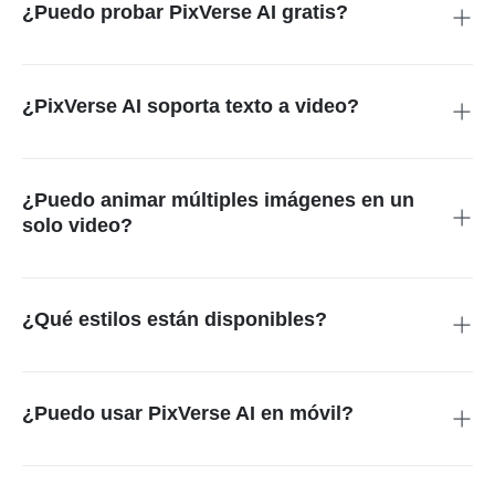
dinámicos y plantillas.
¿Puedo probar PixVerse AI gratis?
Sí, puedes generar videos en línea de forma gratuita utilizando
la interfaz web de PixVerse AI en insMind.
¿PixVerse AI soporta texto a video?
Absolutamente. Simplemente ingresa descripciones textuales
y PixVerse AI crea una secuencia de video que refleja tu
historia.
¿Puedo animar múltiples imágenes en un
solo video?
Sí, puedes combinar imágenes, texto o fotogramas para
generar un solo video fluido.
¿Qué estilos están disponibles?
PixVerse AI soporta estilos de anime, caricatura,
cinematográfico, realista y artístico para coincidir con tu visión
creativa.
¿Puedo usar PixVerse AI en móvil?
Sí, PixVerse AI funciona en navegadores modernos, por lo que
puedes generar videos directamente desde smartphones o