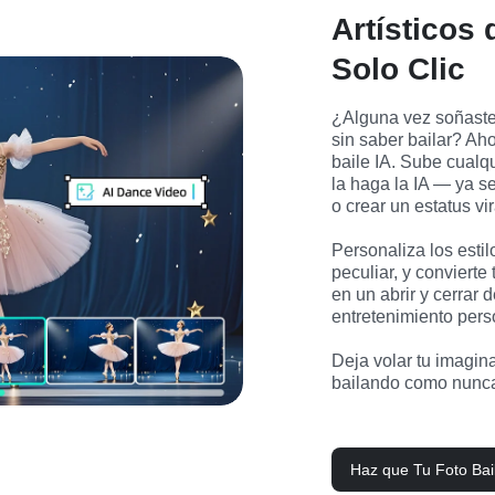
Artísticos 
Solo Clic
¿Alguna vez soñaste 
sin saber bailar? Ah
baile IA. Sube cualqu
la haga la IA — ya se
o crear un estatus vi
Personaliza los estil
peculiar, y convierte 
en un abrir y cerrar d
entretenimiento perso
Deja volar tu imagina
bailando como nunca
Haz que Tu Foto Bai