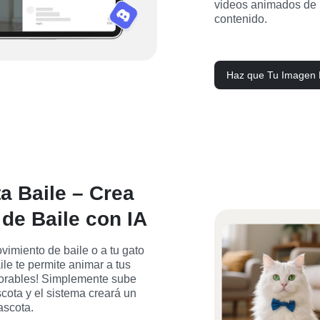
videos animados de b
contenido.
Haz que Tu Imagen 
a Baile – Crea
 de Baile con IA
imiento de baile o a tu gato 
le te permite animar a tus 
orables! Simplemente sube 
cota y el sistema creará un 
ascota.