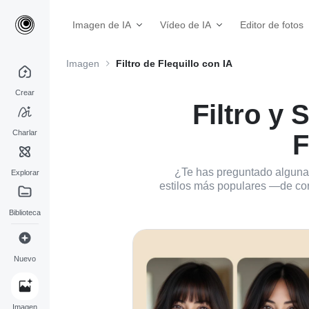
Imagen de IA
Vídeo de IA
Editor de fotos
Imagen
Filtro de Flequillo con IA
Crear
Filtro y 
Charlar
F
¿Te has preguntado alguna v
Explorar
estilos más populares —de cort
Biblioteca
Nuevo
Imagen