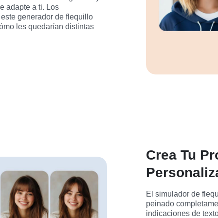
 adapte a ti. Los 
ste generador de flequillo 
ómo les quedarían distintas 
Crea Tu Pro
Personaliz
El simulador de flequ
peinado completament
indicaciones de texto: