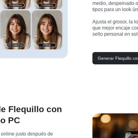
medio, despeinado o 
tipos para un look úni
Ajusta el grosor, la l
que mejor encaje con 
sello personal en so
Generar Flequillo co
e Flequillo con
 o PC
o online justo después de 