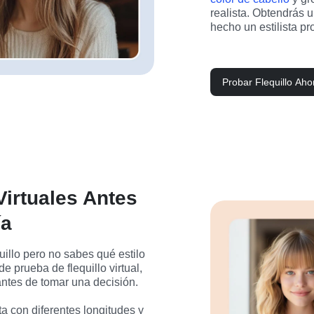
realista. Obtendrás u
hecho un estilista pr
Probar Flequillo Aho
Virtuales Antes
ía
illo pero no sabes qué estilo 
e prueba de flequillo virtual, 
antes de tomar una decisión.

a con diferentes longitudes y 