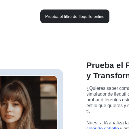
Prueba el filtro de flequillo online
Prueba el F
y Transfor
¿Quieres saber cómo t
simulador de flequill
probar diferentes est
estilo que quieres y d
ti.
color de cabello
 y gr