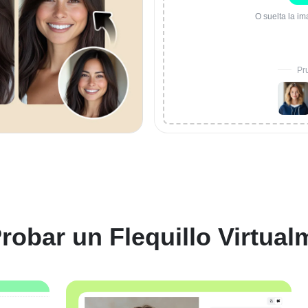
O suelta la i
Pr
obar un Flequillo Virtual