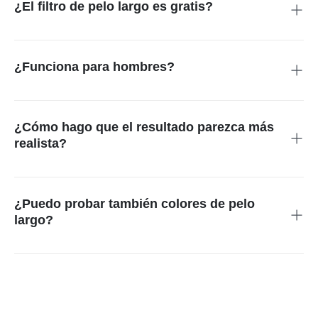
Sí. Sube una foto clara, escribe el estilo de pelo largo que
quieres, genera la vista previa y descarga la imagen si te
convence.
¿El filtro de pelo largo es gratis?
Puedes empezar a probarlo online. Los créditos gratuitos, la
calidad de descarga y las opciones avanzadas dependen del
plan visible en insMind.
¿Funciona para hombres?
Sí. Para looks masculinos, usa una foto clara y revisa si el
volumen del pelo encaja con la frente, la mandíbula y la barba.
¿Cómo hago que el resultado parezca más
realista?
Usa una foto frontal con buena luz y sin tapar la línea del pelo.
Después de generar, revisa hombros, contorno de la cara y
volumen.
¿Puedo probar también colores de pelo
largo?
Sí. Puedes pedir rubio, negro, castaño, rojo o colores fantasía.
Si solo quieres cambiar el color, usa el simulador de color de
cabello.