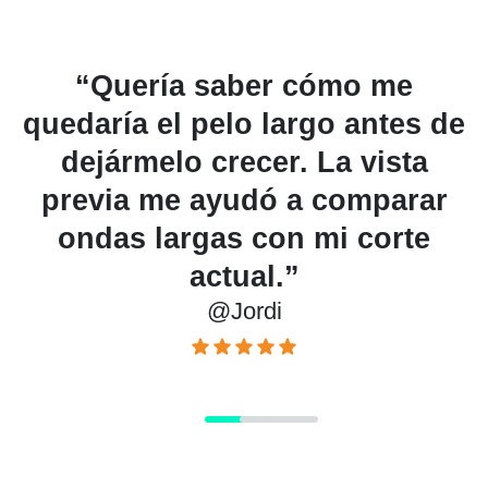
“Quería saber cómo me
“M
daría el pelo largo antes de
long
dejármelo crecer. La vista
una so
revia me ayudó a comparar
e
ondas largas con mi corte
resp
actual.”
@Jordi