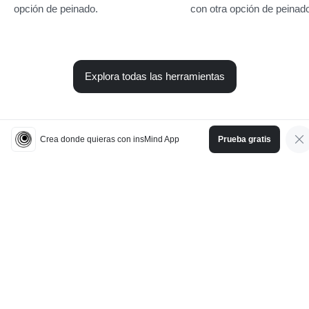
Usa Simulador de peinados cuando
Usa Cambiador de peinad
quieras comparar este look con otra
cuando quieras comparar 
opción de peinado.
con otra opción de peinad
Explora todas las herramientas
Crea donde quieras con insMind App
Prueba gratis
Español