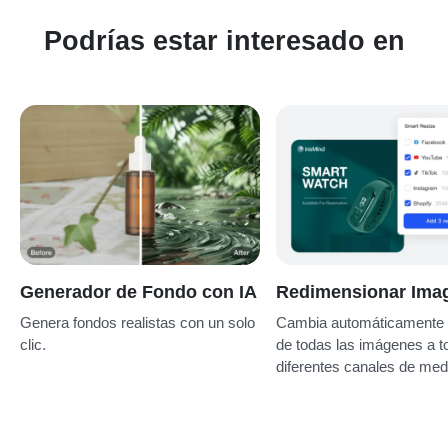
para personas con diferentes niveles de experiencia en
edición de fotos.
Podrías estar interesado en
Generador de Fondo con IA
Redimensionar Ima
Genera fondos realistas con un solo
Cambia automáticamente 
clic.
de todas las imágenes a t
diferentes canales de med