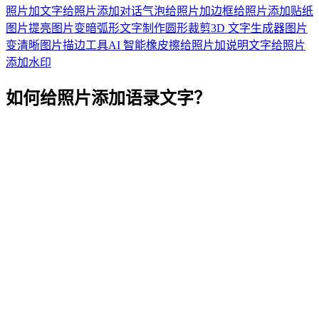
照片加文字
给照片添加对话气泡
给照片加边框
给照片添加贴纸
图片提亮
图片变暗
弧形文字制作
圆形裁剪
3D 文字生成器
图片
变清晰
图片描边工具
AI 智能橡皮擦
给照片加说明文字
给照片
添加水印
如何给照片添加语录文字？