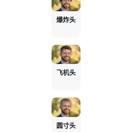
爆炸头
飞机头
圆寸头