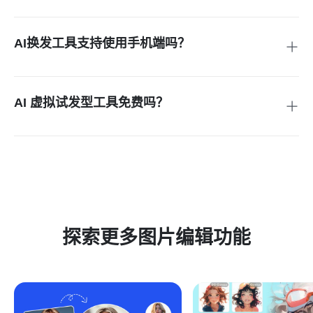
只需拿起手机拍张正脸照，上传到insMind平台，就能随心试
戴各种发型，轻松找到最适合您脸型的完美造型。我们的AI技
术不仅能智能推荐与您五官最匹配的发型，还支持自由探索多
AI换发工具支持使用手机端吗？
种风格，让您通过直观对比，发现最让自己心动的理想发型！
完美适配移动端！通过任意手机浏览器访问insMind，上传照
片即可随时随地进行形象改造，通勤路上也能玩转变发体验。
AI 虚拟试发型工具免费吗？
当然可以！insMind提供免费基础服务，您可以生成并下载普
通画质的试发效果图。若需解锁高清无水印版本，升级至Pro
版即可享受超值服务——相比市面上同类产品，我们的专业版
性价比更高，助您获得更精致的变发体验！
探索更多图片编辑功能