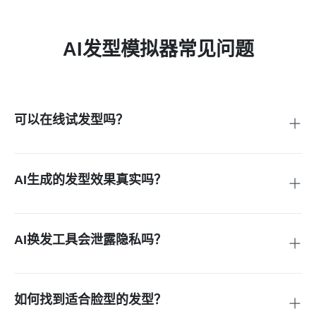
AI发型模拟器常见问题
可以在线试发型吗？
当然可以！insMind AI换发系统支持免费在线虚拟试戴，无需
前往沙龙。无论是电脑端还是手机移动端，随时随地探索心仪
发型。
AI生成的发型效果真实吗？
效果超真实！我们的AI技术会智能分析您的面部特征，让每款
发型都自然贴合您的五官轮廓，所见即所得，真实还原实际造
型效果。
AI换发工具会泄露隐私吗？
100%安全可靠！insMind严格保护用户隐私：采用加密传输处
理上传照片，绝不存储用户原始图像，严禁第三方数据共享。
如何找到适合脸型的发型？