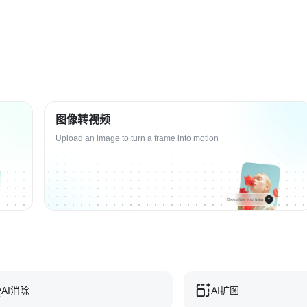
图像转视频
Upload an image to turn a frame into motion
AI消除
AI扩图