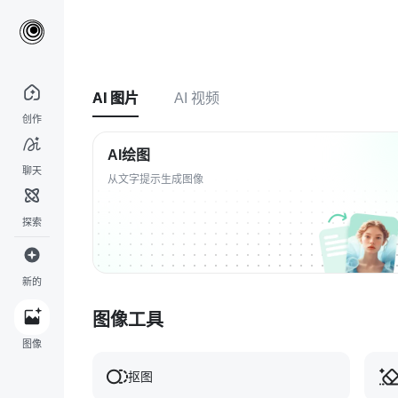
AI 图片
AI 视频
创作
AI绘图
聊天
从文字提示生成图像
探索
新的
图像工具
图像
抠图