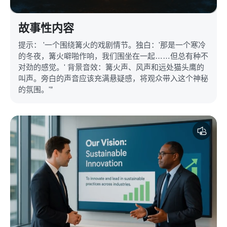
故事性内容
提示： '一个围绕篝火的戏剧情节。独白：'那是一个寒冷
的冬夜，篝火噼啪作响，我们围坐在一起……但总有种不
对劲的感觉。' 背景音效：篝火声、风声和远处猫头鹰的
叫声。旁白的声音应该充满悬疑感，将观众带入这个神秘
的氛围。'”