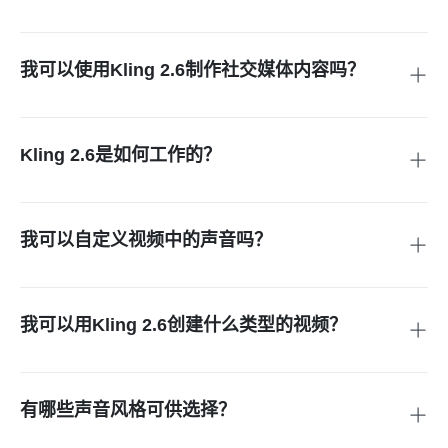
Kling 2.6是一款AI视频生成工具，通过单次生成过程创建带有
同步语音、音效和背景音频的视频。
我可以使用Kling 2.6制作社交媒体内容吗？
是的，Kling 2.6非常适合制作优化的社交媒体视频，适用于
Instagram、TikTok和YouTube等平台。
Kling 2.6是如何工作的？
您可以上传文本或图像，提供带有音频指令的提示，AI便会生
成带有同步语音和音效的视频。
我可以自定义视频中的声音吗？
可以，Kling 2.6允许您从多种声音中选择，调整情感色调，甚
至选择旁白或对话等不同的音频风格。
我可以用Kling 2.6创建什么类型的视频？
您可以创建多种类型的视频，包括产品演示、讲解视频、社交
媒体内容等。
有哪些声音风格可供选择？
您可以选择对话、旁白、歌唱或说唱等风格。语气、节奏和情