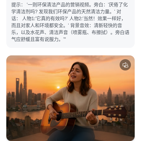
提示： '一则环保清洁产品的营销视频。旁白：'厌倦了化
学清洁剂吗? 发现我们环保产品的天然清洁力量。' 对
话： 人物1:'它真的有效吗?' 人物2:'当然！效果一样好，
而且对家人和环境都安全。' 背景音效：清新轻快的音
乐，以及水花声、清洁声音（喷雾瓶、布擦拭）。旁白语
气应舒缓且富有说服力。'”