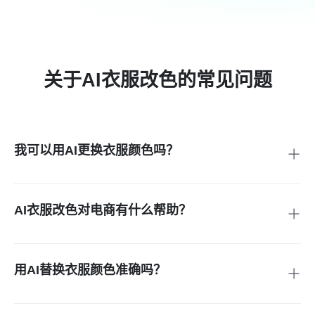
关于AI衣服改色的常见问题
我可以用AI更换衣服颜色吗？
可以，insMind的AI衣服换色工具可以轻松将衣服换成你想要
的颜色组合。它会保留衣服的原始材质和褶皱，从而生成逼真
效果的衣服换颜色照片。
AI衣服改色对电商有什么帮助？
许多电商店铺会出售同一设计的多种颜色版本。与其为每件衣
服都拍摄模特照片，不如使用AI衣服改色工具快速生成多张不
同颜色的产品图。这样不仅节省时间和成本，还可以在打样前
用AI替换衣服颜色准确吗？
先测试设计配色。
是的，AI驱动的衣服改颜色非常准确，而且效果往往超逼真。
例如，insMind会智能检测布料边缘、光影、褶皱和材质，并