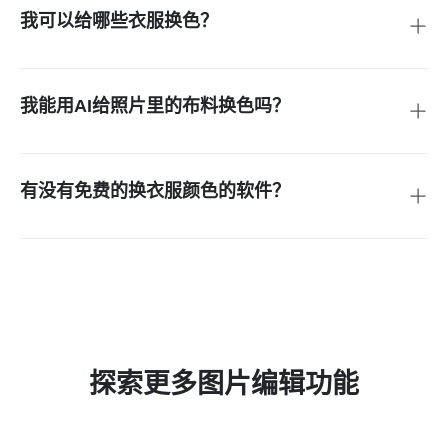
生成自然、高质量的换色图像。
我可以给哪些衣服换色？
使用insMind，你可以给任何类型的衣服换色，包括衬衫、裙
子、连衣裙、裤子、泳装、内衣、夹克、制服等。它对多种布
料类型和风格都能有效处理。
我能用AI给照片里的布料换色吗？
当然可以！AI衣服换色工具可以高精度识别并保留布料区域，
你只需选择衣服区域，就能将其换成想要的颜色组合。
有没有免费的换衣服颜色的软件？
有的，insMind就是一款免费的在线AI改衣服颜色工具。你可
以上传照片，直接在线完成衣服换色，无需付费或安装应用。
探索更多图片编辑功能