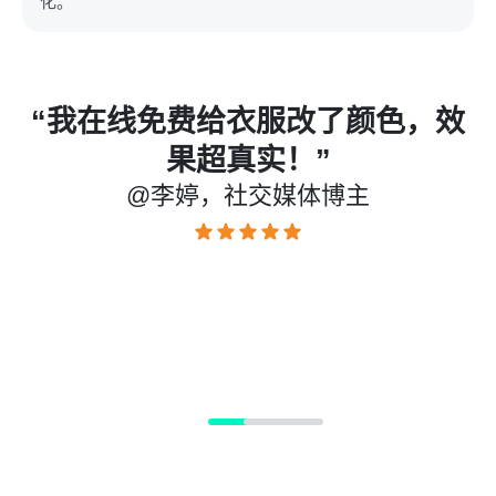
化。
了颜色，效
“作为店主，这个工具真
”
了很多时间和金钱。再也
博主
个小时P图修改不同颜色，
改衣服颜色工具让我轻松
颜色的产品图。”
@王梅，网店店主