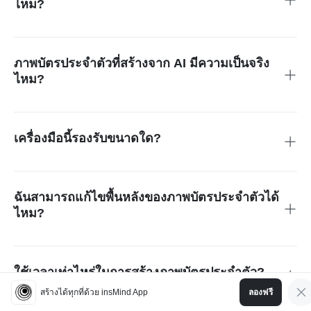
ไหม?
ใช่ คุณสามารถระบุเสื้อผ้าไหนที่จะเก็บและเสื้อผ้าไหนที่จะเปลี่ยน
ได้ AI จะปฏิบัติตามคำแนะนำของคุณ โดยรักษาชุดดั้งเดิมของ
คุณหรือเปลี่ยนแปลงบางส่วนตามความจำเป็น
ภาพบัตรประจำตัวที่สร้างจาก AI มีความเป็นจริง
ไหม?
แน่นอนว่าจริง ภาพบัตรประจำตัวที่สร้างขึ้นดูเป็นธรรมชาติและ
เหมือนภาพจริงจากสตูดิโอ AI ช่วยเพิ่มความชัดเจน while
maintaining your true facial features without distortions or
เครื่องมือนี้รองรับขนาดใด?
artificial effects.
เครื่องสร้างภาพบัตรประจำตัวของเรารองรับขนาดทั่วไปทั้งหมด
เช่น 2x2 นิ้ว 35x45 มม. และ 30x40 มม. คุณยังสามารถป้อน
ขนาดที่กำหนดเองเพื่อให้ตรงตามความต้องการเฉพาะ
ฉันสามารถแก้ไขพื้นหลังของภาพบัตรประจำตัวได้
ไหม?
ใช่ เครื่องมือของเราช่วยให้คุณลบพื้นหลังที่ยุ่งเหยิงและเปลี่ยน
เป็นสีที่เรียบง่าย เช่น ขาว ฟ้า หรือแดง เพื่อให้ตรงตามเกณฑ์ของ
เอกสารที่แตกต่างกัน
ใช้เวลาเท่าไหร่ในการสร้างภาพบัตรประจำตัว?
สร้างได้ทุกที่ด้วย insMind App
ลองฟรี
เพียงไม่กี่วินาที อัปโหลดภาพของคุณ ให้ AI ของเราประมวลผล
และดาวน์โหลดภาพบัตรประจำตัวสุดท้ายทันที มันรวดเร็ว มี