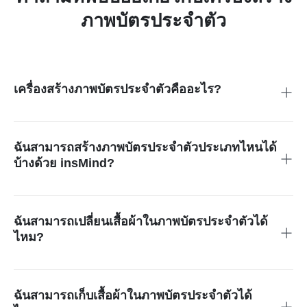
ภาพบัตรประจำตัว
เครื่องสร้างภาพบัตรประจำตัวคืออะไร?
เครื่องสร้างภาพบัตรประจำตัวคือเครื่องมือออนไลน์ที่แปลง
ภาพถ่ายของคุณเป็นภาพบัตรประจำตัว หนังสือเดินทาง หรือวีซ่า
มืออาชีพ มันช่วยให้ขนาด พื้นหลัง และคุณภาพที่มีความเป็นจริง
ฉันสามารถสร้างภาพบัตรประจำตัวประเภทไหนได้
ได้อย่างเหมาะสม
บ้างด้วย insMind?
ด้วย insMind คุณสามารถสร้างภาพถ่ายหนังสือเดินทาง วีซ่า ใบ
อนุญาตขับขี่ บัตรประจำตัวผู้อยู่อาศัย ภาพบัตรเขียว และอื่น ๆ
ได้ ครบวงจรด้วยเครื่องมือแก้ไขภาพเพื่อช่วยคุณปรับภาพให้ตรง
ฉันสามารถเปลี่ยนเสื้อผ้าในภาพบัตรประจำตัวได้
ตามมาตรฐานสากล ซึ่งรวมถึงมาตรฐานของสหรัฐอเมริกา ยุโรป
ไหม?
เอเชีย และข้อกำหนดทั่วโลกอื่น ๆ ทันที
ใช่ AI ของเราช่วยให้คุณเปลี่ยนเสื้อผ้าในภาพได้ดิจิทัล ทำให้คุณ
มีความยืดหยุ่นในการดูในชุดทางการ ชุดทำงาน หรือสไตล์สบาย
ๆ ขึ้นอยู่กับความต้องการของการสมัครของคุณ
ฉันสามารถเก็บเสื้อผ้าในภาพบัตรประจำตัวได้