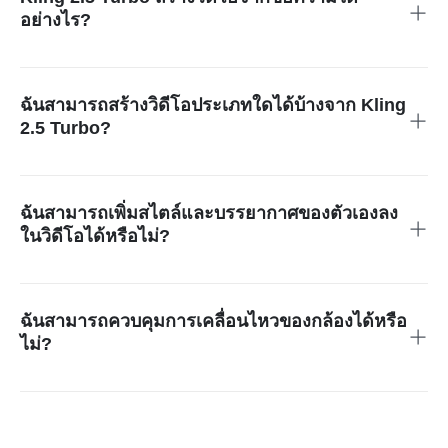
อย่างไร?
เพียงแค่ใส่คำสั่งข้อความที่ละเอียดซึ่งอธิบายฉาก, มุมกล้อง และ
บรรยากาศที่คุณต้องการ Kling 2.5 Turbo จะสร้างวิดีโอระดับมือ
อาชีพจากคำอธิบายของคุณ
ฉันสามารถสร้างวิดีโอประเภทใดได้บ้างจาก Kling
2.5 Turbo?
คุณสามารถสร้างตัวอย่างภาพยนตร์, วิดีโอสำหรับโซเชียลมีเดีย,
การสาธิตผลิตภัณฑ์, มิวสิกวีดีโอ และอื่นๆ ได้จาก Kling 2.5
Turbo
ฉันสามารถเพิ่มสไตล์และบรรยากาศของตัวเองลง
ในวิดีโอได้หรือไม่?
ได้แน่นอน! คุณสามารถระบุสไตล์, บรรยากาศ และแม้กระทั่ง
การเคลื่อนไหวของกล้องในคำสั่งข้อความเพื่อให้ตรงกับวิสัยทัศน์
ของคุณ
ฉันสามารถควบคุมการเคลื่อนไหวของกล้องได้หรือ
ไม่?
ได้แน่นอน ระบุ “ดอลลี่อิน (dolly-in)”, “มุมต่ำ (low angle)”, “การ
ติดตาม (tracking shot)” หรือคำที่เกี่ยวข้องอื่นๆ ในคำสั่งของคุณ