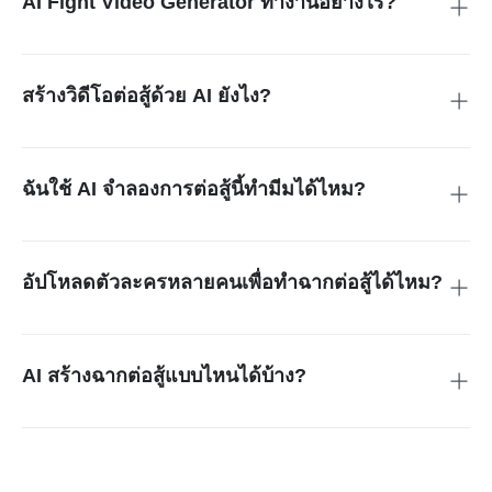
AI Fight Video Generator ทำงานอย่างไร?
ระบบจะนำภาพตัวละครหรือภาพบุคคลมาประมวลผลด้วยอัลกอริ
ทึม AI เพื่อสร้างเป็นฉากแบทเทิลที่โดดเด่นและน่าตื่นตา
สร้างวิดีโอต่อสู้ด้วย AI ยังไง?
ใช้งานง่ายมาก เพียงอัปโหลดรูป 1 หรือ 2 รูป เลือกเอฟเฟกต์ต่อสู้
กดสร้าง แล้วบันทึกวิดีโอได้เลย
ฉันใช้ AI จำลองการต่อสู้นี้ทำมีมได้ไหม?
ได้ครับ หลายคนใช้ AI Fight Video Generator เพื่อทำคลิปต่อสู้
ขำ ๆ สำหรับทำมีมและคอนเทนต์ลงโซเชียล
อัปโหลดตัวละครหลายคนเพื่อทำฉากต่อสู้ได้ไหม?
AI Fight Video Generator ของ insMind จะให้ผลลัพธ์ดีที่สุดเมื่อ
เลือกตัวละคร 2 คนต่อ 1 วิดีโอ แทนการใส่หลายคนพร้อมกัน
AI สร้างฉากต่อสู้แบบไหนได้บ้าง?
คุณสามารถสร้างได้ทั้งแมตช์ชกมวย การดวลสไตล์อนิเมะ ฉาก
แอ็กชัน หรือทำวิดีโอต่อสู้ของตัวละครตามรูปที่อัปโหลดด้วย AI
battle generator