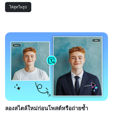
ใส่สูทในรูป
ลองสไตล์ใหม่ก่อนโพสต์หรือถ่ายซ้ำ