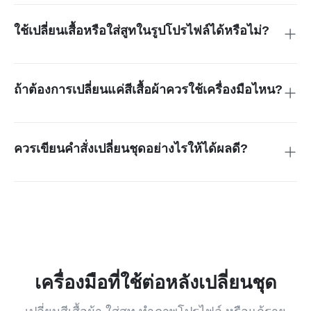
จำนวนครั้ง ความละเอียดดาวน์โหลด หรือฟีเจอร์ขั้นสูงให้ดูจาก
ข้อมูลบัญชีและแพ็กเกจที่แสดงบนหน้าเว็บในขณะใช้งาน
ใช้เปลี่ยนเสื้อหรือใส่สูทในรูปโปรไฟล์ได้หรือไม่?
ได้ คุณสามารถพิมพ์เสื้อเชิ้ตสีขาว สูทสีดำ หรือเบลเซอร์เพื่อทำให้
รูปโปรไฟล์ดูสุภาพขึ้น หากต้องการเพิ่มสูทโดยตรง แนะนำให้ใช้
<a href="/th-th/image-tools/add-suit-to-photo">เครื่องมือใส่สูท
ถ้าต้องการเปลี่ยนแค่สีเสื้อผ้าควรใช้เครื่องมือไหน?
ในรูป</a>
ถ้าทรงชุดเดิมดีอยู่แล้วและต้องการเปลี่ยนเฉพาะสีเสื้อ เดรส หรือ
แจ็กเก็ต ให้ใช้ <a href="/th-th/photo-editor/clothes-color-
changer">เครื่องมือเปลี่ยนสีเสื้อผ้า</a> เพราะเหมาะกับการคง
ควรเขียนคำสั่งเปลี่ยนชุดอย่างไรให้ได้ผลดี?
รูปทรงเสื้อผ้าเดิมมากกว่า
ระบุประเภทเสื้อผ้า สี และโอกาสใช้งาน เช่น เสื้อเชิ้ตสีขาวสำหรับ
รูปสมัครงาน สูทสีดำ เบลเซอร์สีเบจ เดรสสีแดงไปงานเลี้ยง หรือ
แจ็กเก็ตเดนิม คำสั่งที่ชัดและไม่ยาวเกินไปมักตรวจผลลัพธ์ได้
ง่ายกว่า
เครื่องมือที่ใช้ต่อหลังเปลี่ยนชุด