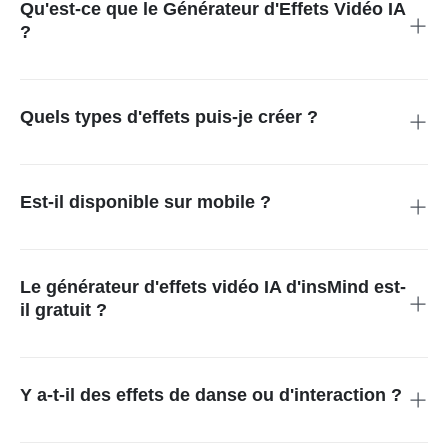
Qu'est-ce que le Générateur d'Effets Vidéo IA
?
C'est un outil propulsé par l'IA qui applique automatiquement
des effets créatifs et des animations à vos photos.
Quels types d'effets puis-je créer ?
Vous pouvez créer des effets de danse, vol, Halloween et
cinématiques et bien plus. Tous sont disponibles dans la
bibliothèque du créateur de vidéos IA avec effets.
Est-il disponible sur mobile ?
Oui, la plateforme insMind fonctionne parfaitement sur les
appareils mobiles pour une génération et un partage rapides de
vidéos.
Le générateur d'effets vidéo IA d'insMind est-
il gratuit ?
Vous pouvez accéder aux effets et modèles vidéo IA gratuits
pendant la période d'essai avec des mises à niveau premium
optionnelles pour des fonctionnalités exclusives.
Y a-t-il des effets de danse ou d'interaction ?
Absolument, les effets d'animation vidéo IA incluent la danse,