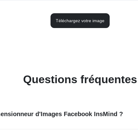
Téléchargez votre image
Questions fréquentes
mensionneur d'Images Facebook InsMind ?
cebook InsMind est un outil spécialement conçu pour ajuster v
z une photo de profil, une photo de couverture ou une image po
chaque photo s'adapte parfaitement, en respectant les dimens