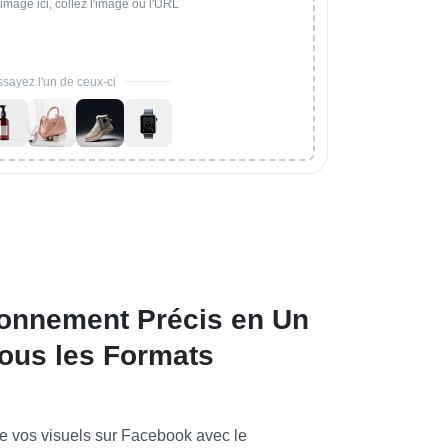
image ici, collez l'image ou l'URL
sayez l'un de ceux-ci
onnement Précis en Un
Tous les Formats
e vos visuels sur Facebook avec le 