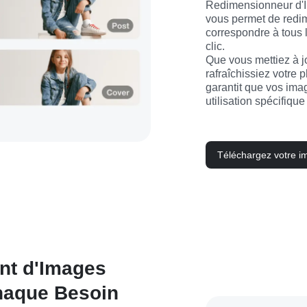
Redimensionneur d'I
vous permet de redi
correspondre à tous 
clic.
Que vous mettiez à jou
rafraîchissiez votre 
garantit que vos ima
utilisation spécifiqu
Téléchargez votre i
t d'Images
haque Besoin