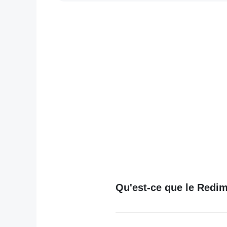
Qu'est-ce que le Redi
Le Redimensionneur d'Images Fa
Facebook. Que vous téléchargie
redimensionneur garantit que 