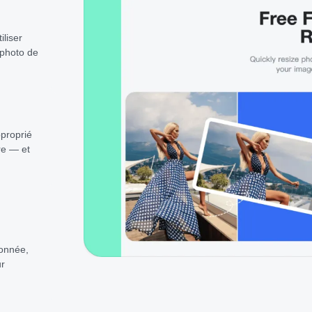
iliser
 photo de
proprié
re — et
ionnée,
ur