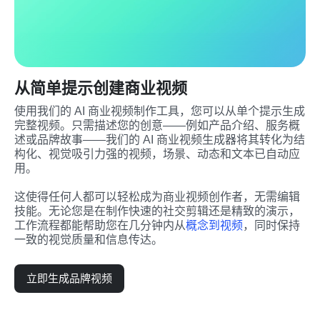
从简单提示创建商业视频
使用我们的 AI 商业视频制作工具，您可以从单个提示生成
完整视频。只需描述您的创意——例如产品介绍、服务概
述或品牌故事——我们的 AI 商业视频生成器将其转化为结
构化、视觉吸引力强的视频，场景、动态和文本已自动应
用。
这使得任何人都可以轻松成为商业视频创作者，无需编辑
技能。无论您是在制作快速的社交剪辑还是精致的演示，
工作流程都能帮助您在几分钟内从
概念到视频
，同时保持
一致的视觉质量和信息传达。
立即生成品牌视频