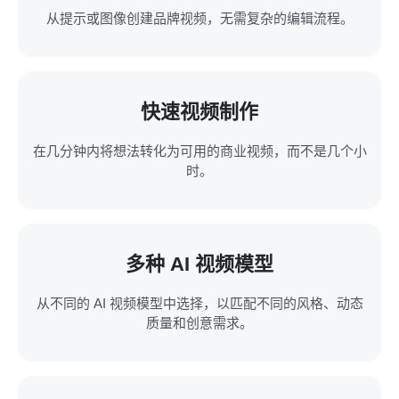
从提示或图像创建品牌视频，无需复杂的编辑流程。
快速视频制作
在几分钟内将想法转化为可用的商业视频，而不是几个小
时。
多种 AI 视频模型
从不同的 AI 视频模型中选择，以匹配不同的风格、动态
质量和创意需求。