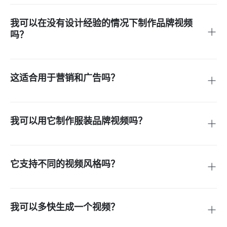
的视频，包括场景、文本和动态，无需手动编辑。
我可以在没有设计经验的情况下制作品牌视频
吗？
可以，AI 品牌视频生成器会处理布局、动画和结构，因此您可
以在没有技术技能的情况下创建专业的品牌视频。
这适合用于营销和广告吗？
是的，它非常适合作为商业视频制作器，用于创建宣传视频、
社交广告和产品亮点。
我可以用它制作服装品牌视频吗？
可以，您可以轻松创建产品展示和社交内容，非常适合学习如
何制作服装品牌营销视频的人。
它支持不同的视频风格吗？
是的，您可以生成动画、电影风格或卡通风格的视频，类似于
最佳卡通视频制作器的商业用例。
我可以多快生成一个视频？
大多数视频在几秒到几分钟内生成，具体取决于复杂性和风