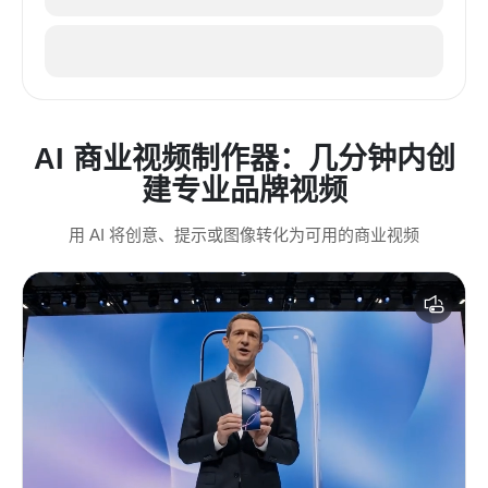
AI 商业视频制作器：几分钟内创
建专业品牌视频
用 AI 将创意、提示或图像转化为可用的商业视频