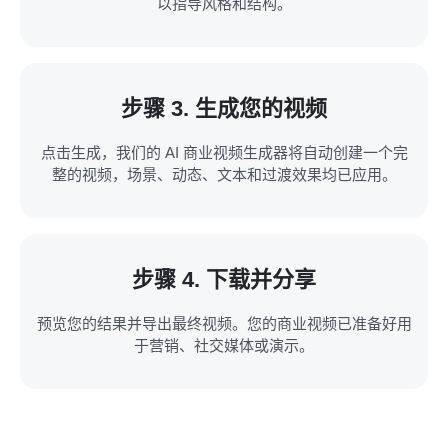
以指导风格和结构。
步骤 3. 生成您的视频
点击生成，我们的 AI 商业视频生成器将自动创建一个完
整的视频，场景、动态、文本和过渡效果均已应用。
步骤 4. 下载并分享
预览您的结果并导出最终视频。您的商业视频已准备好用
于营销、社交媒体或演示。