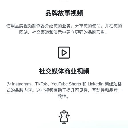
品牌故事视频
使用品牌视频制作器介绍您的业务，分享您的使命，并在您的
网站、社交渠道和演示中建立更强的品牌形象。
社交媒体商业视频
为 Instagram、TikTok、YouTube Shorts 和 LinkedIn 创建短格
式的品牌内容。这些视频有助于提升可见性、互动性和品牌一
致性。