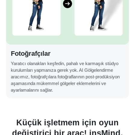
Fotoğrafçılar
Yaratıcı olanakları keşfedin, pahalı ve karmaşık stüdyo
kurulumları yapmanıza gerek yok. AI Gölgelendirme
aracımız, fotoğrafçılara fotoğraflarının post-prodüksiyon
aşamasında mükemmel gölgeler eklemelerini ve
ayarlamalarını sağlar.
Küçük işletmem için oyun
değiştirici bir araç! insMind,
o