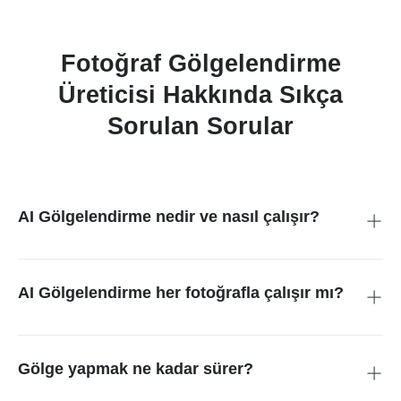
Fotoğraf Gölgelendirme
Üreticisi Hakkında Sıkça
Sorulan Sorular
AI Gölgelendirme nedir ve nasıl çalışır?
AI Gölgelendirme sayesinde fotoğraflarınıza gerçekçi gölgeler
ekleyebilirsiniz. Bu teknoloji, fotoğrafınızı analiz eder ve yaşam
benzeri gölgeler oluşturur. Tek yapmanız gereken,
AI Gölgelendirme her fotoğrafla çalışır mı?
görüntünüzü araca yüklemek ve araç gerisini halleder.
Evet, AI Gölgelendirme birçok fotoğraf türüyle çalışabilir. Ürün,
insan veya mekan fotoğraflarınıza gölge ekleyebilirsiniz. En iyi
sonuçları, net ve büyük görüntülerle alırsınız.
Gölge yapmak ne kadar sürer?
Gölgeleme süresi, fotoğrafın karmaşıklığına bağlı olarak