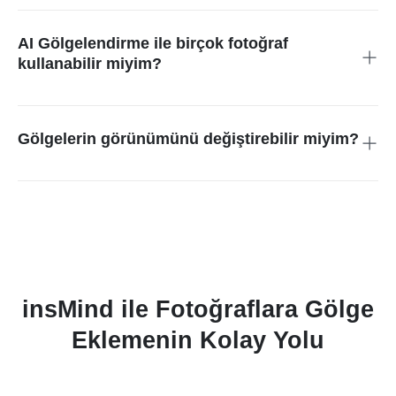
değişir. Çoğu fotoğraf birkaç saniye içinde tamamlanır. Ancak,
fotoğraf çok büyükse veya çok fazla detaya sahipse, işlem
AI Gölgelendirme ile birçok fotoğraf
biraz daha uzun sürebilir.
kullanabilir miyim?
AI Gölgelendirme, işleme kapasitesine bağlı olarak sınırsız
sayıda fotoğraf işleyebilir. Ancak, sık kullanmak veya büyük
hacimlerde işlem yapmak, işleme hızını yavaşlatabilir. Çoğu
Gölgelerin görünümünü değiştirebilir miyim?
durumda, araç birçok fotoğrafı sorunsuz bir şekilde işleyebilir.
Gölgenin görünümünü değiştirebilirsiniz. Araç, gölge
oluşturmak için en iyisidir, ancak gölgelerin ne kadar koyu
veya açık olacağına ve nerelere yerleştirileceğine karar
verebilirsiniz. Fotoğrafınızda istediğiniz kadar değişiklik
yapabilirsiniz.
insMind ile Fotoğraflara Gölge
Eklemenin Kolay Yolu