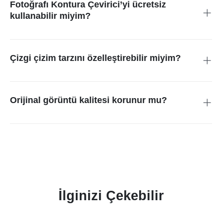
Fotoğrafı Kontura Çevirici’yi ücretsiz
kullanabilir miyim?
Evet, araç tamamen ücretsizdir. Üyelik veya abonelik
gerekmeden çevrimiçi olarak kullanabilirsin.
Çizgi çizim tarzını özelleştirebilir miyim?
Kesinlikle! Çizgi kalınlığını ve yoğunluğunu değiştirerek tam
istediğin görünümü elde edebilirsin.
Orijinal görüntü kalitesi korunur mu?
Elbette. Araç, yüksek kaliteli çıktı üretirken orijinal fotoğrafın
detaylarını da korur.
İlginizi Çekebilir