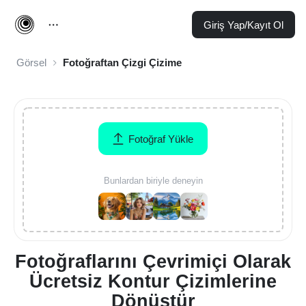
Giriş Yap/Kayıt Ol
Görsel
Fotoğraftan Çizgi Çizime
Fotoğraf Yükle
Bunlardan biriyle deneyin
Fotoğraflarını Çevrimiçi Olarak
Ücretsiz Kontur Çizimlerine
Dönüştür