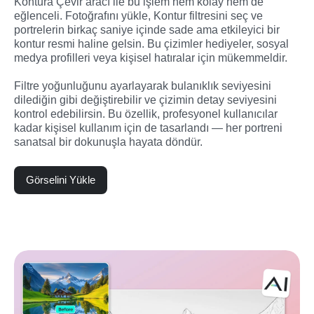
Kontura Çevir aracı ile bu işlem hem kolay hem de 
eğlenceli. Fotoğrafını yükle, Kontur filtresini seç ve 
portrelerin birkaç saniye içinde sade ama etkileyici bir 
kontur resmi haline gelsin. Bu çizimler hediyeler, sosyal 
medya profilleri veya kişisel hatıralar için mükemmeldir.

Filtre yoğunluğunu ayarlayarak bulanıklık seviyesini 
dilediğin gibi değiştirebilir ve çizimin detay seviyesini 
kontrol edebilirsin. Bu özellik, profesyonel kullanıcılar 
kadar kişisel kullanım için de tasarlandı — her portreni 
sanatsal bir dokunuşla hayata döndür.
Görselini Yükle