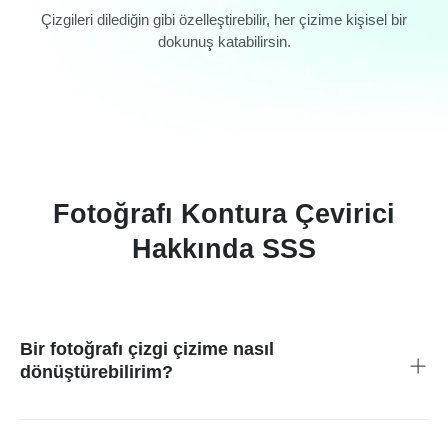
Çizgileri dilediğin gibi özelleştirebilir, her çizime kişisel bir
dokunuş katabilirsin.
Fotoğrafı Kontura Çevirici
Hakkında SSS
Bir fotoğrafı çizgi çizime nasıl
dönüştürebilirim?
Yapman gereken tek şey, fotoğrafını insMind Fotoğrafı Kontura
Çevir aracına yüklemek, Kontur filtresini seçmek ve içerik
üzerinde küçük düzenlemeler yapmak.