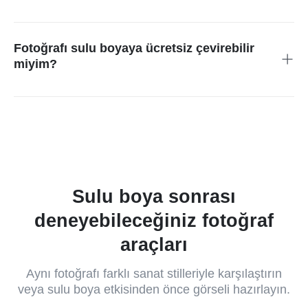
Portre, evcil hayvan, çiçek, manzara, seyahat ve sade ürün
fotoğrafları iyi çalışır. Çok karanlık, bulanık veya çok detaylı
görsellerde önce kırpma ya da kalite artırma gerekebilir.
Fotoğrafı sulu boyaya ücretsiz çevirebilir
miyim?
Tarayıcıdan başlayabilirsiniz. Kullanım limiti, indirme kalitesi
veya gelişmiş özellikler, arayüzde görünen hesap ve plan
koşullarına göre değişebilir.
Sulu boya sonrası
deneyebileceğiniz fotoğraf
araçları
Aynı fotoğrafı farklı sanat stilleriyle karşılaştırın
veya sulu boya etkisinden önce görseli hazırlayın.