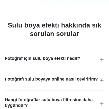
Sulu boya efekti hakkında sık
sorulan sorular
Fotoğraf için sulu boya efekti nedir?
Fotoğraftaki renkleri ve kenarları yumuşatarak görüntüyü sulu
boya resmine benzeten bir efekttir. Amaç, ana konuyu tanınır
tutarken daha resimli bir doku kazandırmaktır.
Fotoğrafı sulu boyaya online nasıl çeviririm?
Fotoğrafı insMind'e yükleyin, sulu boya filtresini uygulayın,
önizlemeyi kontrol edin ve sonucu indirin. Net, aydınlık ve ana
konusu belli fotoğraflar genellikle daha temiz sonuç verir.
Hangi fotoğraflar sulu boya filtresine daha
uygundur?