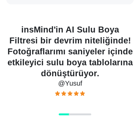
nsMind'in AI Sulu Boya
insM
resi bir devrim niteliğinde!
Filtr
raflarımı saniyeler içinde
çıktısı
eyici sulu boya tablolarına
boya tab
dönüştürüyor.
k
@Yusuf