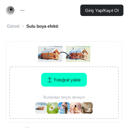
Giriş Yap/Kayıt Ol
Görsel
Sulu boya efekti
Fotoğraf yükle
Bunlardan biriyle deneyin