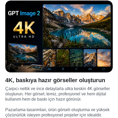
4K, baskıya hazır görseller oluşturun
Çarpıcı netlik ve ince detaylarla ultra keskin 4K görseller 
oluşturun. Her görsel; temiz, profesyonel ve hem dijital 
kullanım hem de baskı için hazır görünür.
Pazarlama tasarımları, ürün görseli oluşturma ve yüksek 
çözünürlük isteyen profesyonel projeler için idealdir.