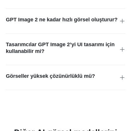
Kesinlikle. GPT Image 2, e-ticaret satıcılarının listelemelerini
güçlendiren yüksek kaliteli ürün görselleri oluşturmasına
yardımcı olur; böylece alıcıların ilgisini çeker ve satışları artırır.
GPT Image 2 ne kadar hızlı görsel oluşturur?
GPT Image 2 son derece hızlı çalışır ve genellikle 3 saniye
içinde görsel üretir. Böylece yaratıcı fikirlerinizi beklemeden
hayata geçirebilirsiniz.
Tasarımcılar GPT Image 2’yi UI tasarımı için
kullanabilir mi?
Evet, tasarımcılar GPT Image 2 ile gerçekçi UI ekran
görüntüleri oluşturabilir. Bu da tasarım sürecini hızlandırır ve
sunumlar için yüksek kaliteli görseller hazırlamayı kolaylaştırır.
Görseller yüksek çözünürlüklü mü?
Evet. GPT Image 2, 4K görsel oluşturma dahil yüksek
çözünürlüklü çıktı sunar. Bu sayede hem dijital kullanım hem
de baskıya hazır tasarımlar için uygundur.