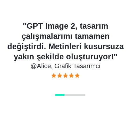
r
"GPT Image 2, tasarım
çalışmalarımı tamamen
ç
ay
değiştirdi. Metinleri kusursuza
yakın şekilde oluşturuyor!"
@Alice, Grafik Tasarımcı