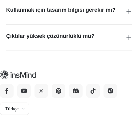
medya görselleri, sunum görselleri, illüstrasyonlar ve gerçekçi
görüntüler oluşturabilirsiniz.
Kullanmak için tasarım bilgisi gerekir mi?
Hayır. Qwen Image 2.0 kolay kullanım için tasarlanmıştır.
Basit ve doğal dilde yazılmış komutlarla görsel oluşturabilir ve
düzenleyebilirsiniz.
Çıktılar yüksek çözünürlüklü mü?
Evet. Qwen Image 2.0, profesyonel kullanıma uygun; net
detaylara ve gerçekçi dokulara sahip yüksek çözünürlüklü
görseller üretir.
Türkçe