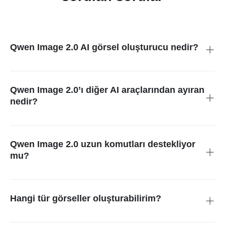
Qwen Image 2.0 AI görsel oluşturucu nedir?
Qwen Image 2.0, metinden görsel oluşturma ve görsel
düzenleme özelliklerini bir araya getiren gelişmiş bir yapay
zeka görsel modelidir. Komutları doğru anlama, görsel içi metni
Qwen Image 2.0’ı diğer AI araçlarından ayıran
başarılı üretme ve kullanıma hazır çıktılar sunma konusunda
nedir?
öne çıkar.
Birçok yapay zeka görsel üreticiden farklı olarak Qwen Image
2.0, görseller içinde okunabilir metin üretmede ve karmaşık
komutları işlemede çok başarılıdır. Yalnızca sanatsal çıktılar
Qwen Image 2.0 uzun komutları destekliyor
için değil, gerçek içerik üretimi için tasarlanmıştır.
mu?
Evet. Detaylı ve yapılandırılmış komutları destekler; bu
sayede birden fazla öğe içeren, karmaşık ve hassas
yönlendirmelere sahip görseller oluşturabilirsiniz.
Hangi tür görseller oluşturabilirim?
Qwen Image 2.0 yapay zeka ile posterler, infografikler, sosyal