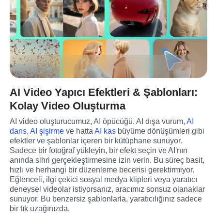
AI Video Yapıcı Efektleri & Şablonları:
Kolay Video Oluşturma
AI video oluşturucumuz, AI öpücüğü, AI dışa vurum, 
AI 
dans
, 
AI şişirme
 ve hatta 
AI kas
 büyüme dönüşümleri gibi 
efektler ve şablonlar içeren bir kütüphane sunuyor. 
Sadece bir fotoğraf yükleyin, bir efekt seçin ve AI'nın 
anında sihri gerçekleştirmesine izin verin. Bu süreç basit, 
hızlı ve herhangi bir düzenleme becerisi gerektirmiyor. 
Eğlenceli, ilgi çekici sosyal medya klipleri veya yaratıcı 
deneysel videolar istiyorsanız, aracımız sonsuz olanaklar 
sunuyor. Bu benzersiz şablonlarla, yaratıcılığınız sadece 
bir tık uzağınızda.