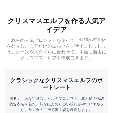
クリスマスエルフを作る人気ア
イデア
これらの人気プロンプトを使って、無限の可能性
を発見し、自分だけのエルフをデザインしましょ
う。シーンやスタイルに合わせて、本当に自由に
クリスマスエルフを作成できます。
クラシックなクリスマスエルフのポ
ートレート
明るく元気な定番スタイルのプロンプト。赤と緑の伝統
的な衣装を着た、頬がほんのり赤い親しみやすいエルフ
が、サンタの工房で働く姿を表現します。