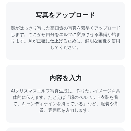
写真をアップロード
顔がはっきり写った高画質の写真を素早くアップロード
します。ここから自分をエルフに変身させる準備が始ま
ります。AIが正確に仕上げるために、鮮明な画像を使用
してください。
内容を入力
AIクリスマスエルフ写真生成に、作りたいイメージを具
体的に伝えます。たとえば「緑のベルベット衣装を着
て、キャンディケインを持っている」など、服装や背
景、雰囲気を入力します。