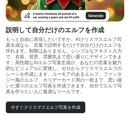
説明して自分だけのエルフを作成
もっと自由に表現したいですか。AIクリスマスエルフ写
真生成なら、言葉で説明するだけで自分だけのエルフを
作れます。制限はありません。シンプルなテキスト入力
で、衣装、背景、雰囲気まで思い通りにデザインできま
す。高性能なAIエルフ写真生成が、あなたの言葉を魅力
的なビジュアルに変換し、ゼロからクリスマスエルフの
シーンを作成します。ユーモアのあるエルフ、ファンタ
ジー風のエルフ、ホリデーカード用の一枚まで、思い描
いた通りのエルフ写真を作成できます。自分でエルフ写
真を作りたい人に最適なツールです。
今すぐクリスマスエルフ写真を作成