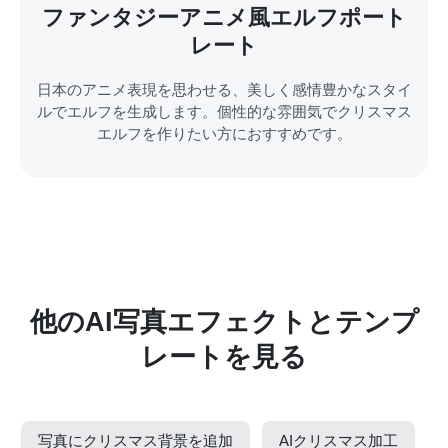
ファンタジーアニメ風エルフポート
レート
日本のアニメ表現を思わせる、美しく感情豊かなスタイ
ルでエルフを生成します。個性的な雰囲気でクリスマス
エルフを作りたい方におすすめです。
他のAI写真エフェクトとテンプ
レートを見る
写真にクリスマス背景を追加
AIクリスマス加工