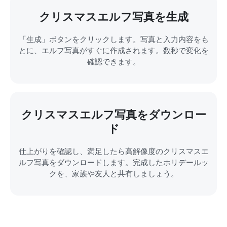
クリスマスエルフ写真を生成
「生成」ボタンをクリックします。写真と入力内容をも
とに、エルフ写真がすぐに作成されます。数秒で変化を
確認できます。
クリスマスエルフ写真をダウンロー
ド
仕上がりを確認し、満足したら高解像度のクリスマスエ
ルフ写真をダウンロードします。完成したホリデールッ
クを、家族や友人と共有しましょう。