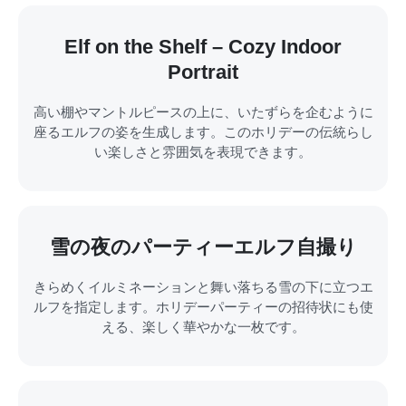
Elf on the Shelf – Cozy Indoor
Portrait
高い棚やマントルピースの上に、いたずらを企むように
座るエルフの姿を生成します。このホリデーの伝統らし
い楽しさと雰囲気を表現できます。
雪の夜のパーティーエルフ自撮り
きらめくイルミネーションと舞い落ちる雪の下に立つエ
ルフを指定します。ホリデーパーティーの招待状にも使
える、楽しく華やかな一枚です。