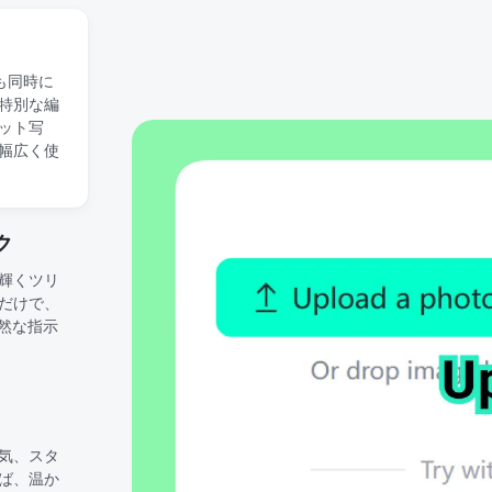
も同時に
特別な編
ット写
で幅広く使
ク
輝くツリ
だけで、
然な指示
気、スタ
ば、温か