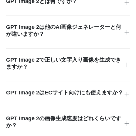
GPT Image 2とは何ですか？
GPT Image 2は、テキストプロンプトや画像をもとに高品質
なビジュアルを生成できる高度なAI画像生成モデルです。文
字が崩れにくく、レイアウトが自然で、シーン理解にも優れ
GPT Image 2は他のAI画像ジェネレーターと何
ているため、実務レベルのデザイン作業にも活用しやすいの
が違いますか？
が特長です。
一般的な画像生成AIと比べて、GPT Image 2は正確で読みや
すい文字入り画像や、自然なUIレイアウトを生成しやすいの
が特長です。文脈理解にも優れているため、ポスター作成
GPT Image 2で正しい文字入り画像を生成でき
AI、広告クリエイティブ AI、商品画像 生成AIなど、実用性
ますか？
の高いビジュアル制作に向いています。
はい。GPT Image 2は、くっきり読めて内容も正確な文字を
含む画像を生成できるよう設計されています。テキスト入り
画像 生成、ポスター、UIデザイン、マーケティング用ビジ
GPT Image 2はECサイト向けにも使えますか？
ュアルなど、画像内に文字が必要な用途に適しています。
もちろんです。GPT Image 2は、EC事業者が高品質な商品
画像を作成し、商品一覧や詳細ページの見栄えを高めるのに
役立ちます。購入者の関心を引きやすくなり、売上向上も期
GPT Image 2の画像生成速度はどれくらいです
待できます。
か？
GPT Image 2は非常に高速で、通常は約3秒で画像を生成で