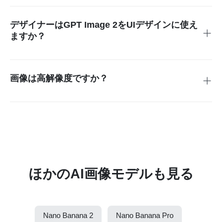
きます。待ち時間を抑えながら、思いついたアイデアをすば
やく形にできます。
デザイナーはGPT Image 2をUIデザインに使え
ますか？
はい。デザイナーはGPT Image 2を使って、リアルなUIスク
リーンショットやUIデザイン画像を作成できます。デザイン
工程の効率化に加え、プレゼン用の高品質なビジュアル制作
画像は高解像度ですか？
にも役立ちます。
はい。GPT Image 2は高解像度出力に対応しており、4K画像
生成も可能です。デジタル用途はもちろん、印刷向けの高精
細 画像生成にも活用できます。
ほかのAI画像モデルも見る
Nano Banana 2
Nano Banana Pro