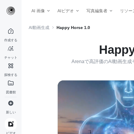
AI 画像
AIビデオ
写真編集者
リソー
AI動画生成
Happy Horse 1.0
作成する
Happ
チャット
Arenaで高評価のAI動画生成
探検する
図書館
新しい
ビデオ