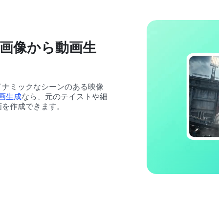
1.0で画像から動画生
イナミックなシーンのある映像
画生成
なら、元のテイストや細
画を作成できます。