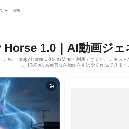
価格
ス
y Horse 1.0｜AI動画
モデル、Happy Horse 1.0をinsMindで利用できます。
し、1080pの高画質なAI動画をすばやく作成できます