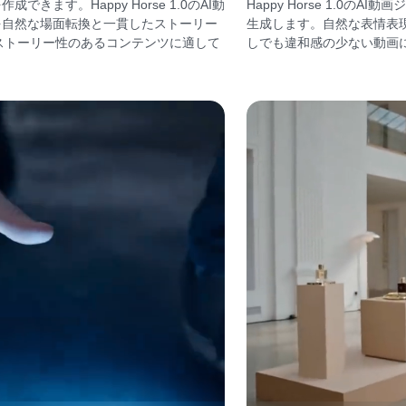
ます。Happy Horse 1.0のAI動
Happy Horse 1.0
を自然な場面転換と一貫したストーリー
生成します。自然な表情表
、ストーリー性のあるコンテンツに適して
しでも違和感の少ない動画