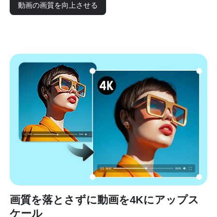
動画の画質を向上させる
画質を落とさずに動画を4Kにアップス
ケール