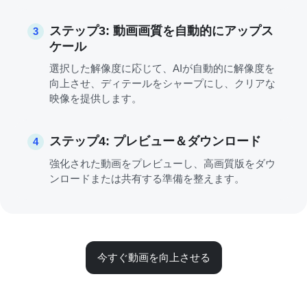
ステップ3: 動画画質を自動的にアップス
3
ケール
選択した解像度に応じて、AIが自動的に解像度を
向上させ、ディテールをシャープにし、クリアな
映像を提供します。
ステップ4: プレビュー＆ダウンロード
4
強化された動画をプレビューし、高画質版をダウ
ンロードまたは共有する準備を整えます。
今すぐ動画を向上させる