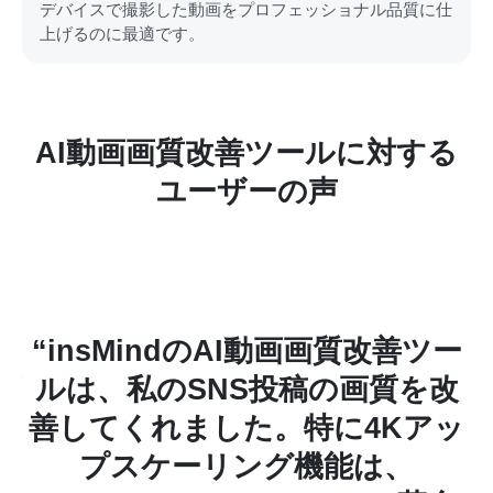
デバイスで撮影した動画をプロフェッショナル品質に仕
上げるのに最適です。
AI動画画質改善ツールに対する
ユーザーの声
ー
“製品デモ用にAI動画画質改善ツ
改
ールを使用しましたが、結果は
ッ
驚くべきものでした。予算を抑
えながらもプロフェッショナル