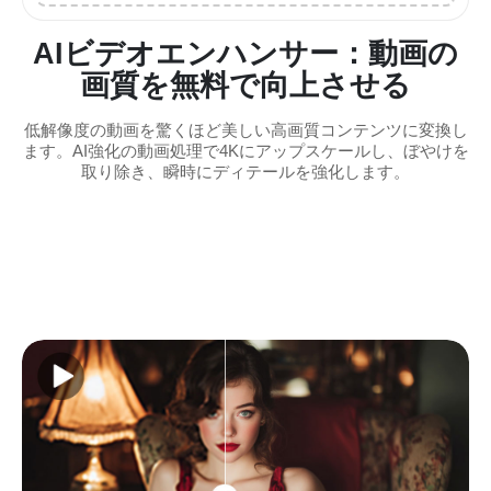
AIビデオエンハンサー：動画の
画質を無料で向上させる
低解像度の動画を驚くほど美しい高画質コンテンツに変換し
ます。AI強化の動画処理で4Kにアップスケールし、ぼやけを
取り除き、瞬時にディテールを強化します。