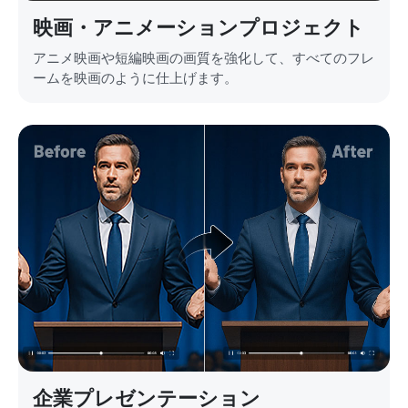
映画・アニメーションプロジェクト
アニメ映画や短編映画の画質を強化して、すべてのフレ
ームを映画のように仕上げます。
企業プレゼンテーション