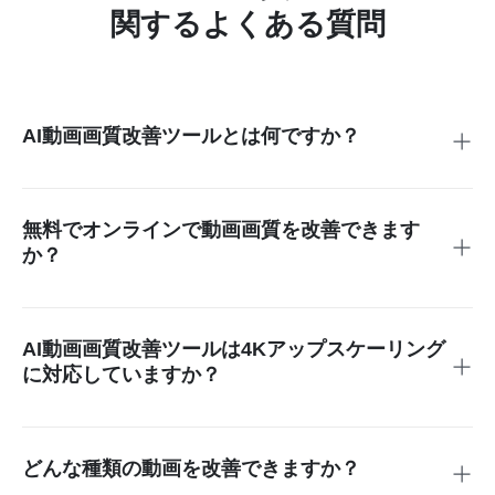
関するよくある質問
AI動画画質改善ツールとは何ですか？
AI動画画質改善ツールは、動画の解像度、シャープネス、
色、ディテールを改善することで、動画の品質を向上させる
ツールです。高度なAIアルゴリズムを使用して、低解像度の
無料でオンラインで動画画質を改善できます
動画をアップスケールし、ぼやけやノイズといった一般的な
か？
問題を解消します。
はい。insMind AI動画画質改善ツールに動画をアップロード
し、改善モードを選択すれば、AIが瞬時に動画をアップスケ
ールし、シャープにしてくれます。
AI動画画質改善ツールは4Kアップスケーリング
に対応していますか？
はい。AI超解像技術を使用して、低解像度の映像を最大で
1080pまたは4Kにアップスケールできます。
どんな種類の動画を改善できますか？