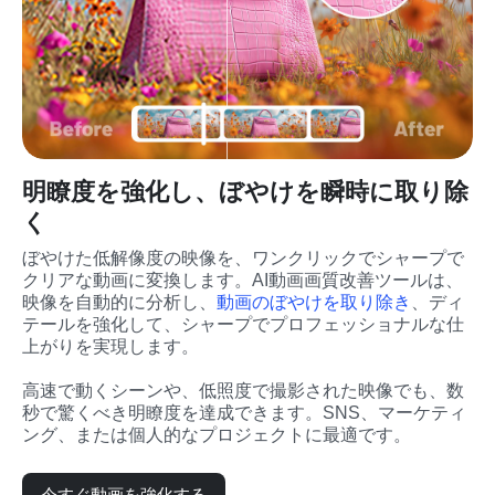
明瞭度を強化し、ぼやけを瞬時に取り除
く
ぼやけた低解像度の映像を、ワンクリックでシャープで
クリアな動画に変換します。AI動画画質改善ツールは、
映像を自動的に分析し、
動画のぼやけを取り除き
、ディ
テールを強化して、シャープでプロフェッショナルな仕
上がりを実現します。
高速で動くシーンや、低照度で撮影された映像でも、数
秒で驚くべき明瞭度を達成できます。SNS、マーケティ
ング、または個人的なプロジェクトに最適です。
今すぐ動画を強化する