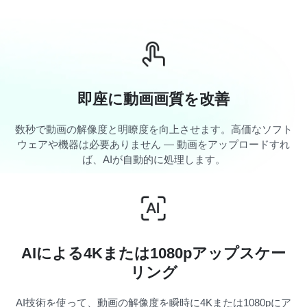
即座に動画画質を改善
数秒で動画の解像度と明瞭度を向上させます。高価なソフト
ウェアや機器は必要ありません — 動画をアップロードすれ
ば、AIが自動的に処理します。
AIによる4Kまたは1080pアップスケー
リング
AI技術を使って、動画の解像度を瞬時に4Kまたは1080pにア