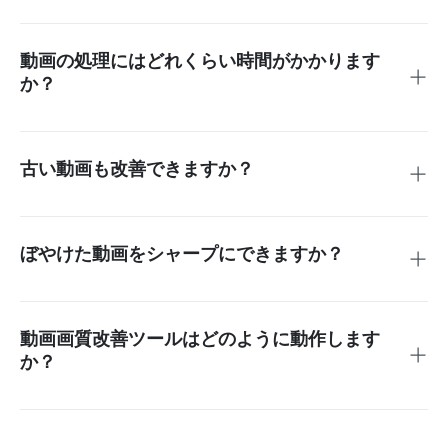
SNS投稿、ブログ、チュートリアル、マーケティング動画、
個人のプロジェクトなど、あらゆる動画タイプに対応してい
ます。このツールはすべてのジャンルの動画コンテンツに適
動画の処理にはどれくらい時間がかかります
用できます。
か？
処理時間は動画の長さと解像度によって異なりますが、ほと
んどの動画は数分で完了します。
古い動画も改善できますか？
はい、AI動画画質改善ツールは、古い映像を改善し、失われ
たディテールを復元し、現代的な高画質で新しい命を吹き込
むのに最適です
ぼやけた動画をシャープにできますか？
はい、動画画質強化ツールは、各フレームを分析して明瞭度
を復元し、ぼやけを取り除きます。詳細を強化し、全体的な
シャープさを向上させ、プロフェッショナルな仕上がりを実
動画画質改善ツールはどのように動作します
現します。
か？
動画画質改善ツールはAIを使って動画の各フレームを分析
し、シャープネスを強化し、テクスチャーを復元し、色と照
明を改善します。その結果、動画はクリアで洗練された印象