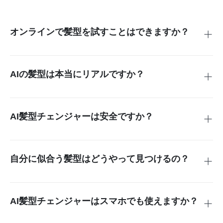
オンラインで髪型を試すことはできますか？
はい、insMind の 髪型 シミュレーション web を使えば、サ
ロンに行かずに無料でバーチャル髪型を試すことができま
す。PCはもちろん、スマホからでも簡単にさまざまなスタ
AIの髪型は本当にリアルですか？
イルを楽しめます。
もちろんです。insMind の高度な AI 技術は、あなたの顔を分
析し、特徴に合った髪型を自然に再現します。まるで本当に
スタイルチェンジをしたかのようなリアルな仕上がりが体験
AI髪型チェンジャーは安全ですか？
できます。
はい、insMind は安全性にも配慮しています。アップロード
された写真は厳重に管理され、プライバシーが保護されてい
ます。画像を保存したり、第三者に個人情報を共有すること
自分に似合う髪型はどうやって見つけるの？
は一切ありません。
自分の顔写真を撮って insMind にアップロードし、髪型 を
試す アプリ でいろいろなスタイルを試してみましょう。自
分 に 似合う 髪型 ai 機能が、あなたの顔立ちにマッチする髪
AI髪型チェンジャーはスマホでも使えますか？
型を提案してくれます。複数のスタイルを比べながら、自分
はい、完全にスマホ対応しています。モバイルブラウザでア
にぴったりの髪型を見つけることができます。