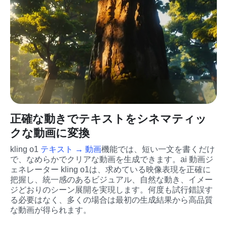
正確な動きでテキストをシネマティッ
クな動画に変換
kling o1 
テキスト → 動画
機能では、短い一文を書くだけ
で、なめらかでクリアな動画を生成できます。ai 動画ジ
ェネレーター kling o1は、求めている映像表現を正確に
把握し、統一感のあるビジュアル、自然な動き、イメー
ジどおりのシーン展開を実現します。何度も試行錯誤す
る必要はなく、多くの場合は最初の生成結果から高品質
な動画が得られます。