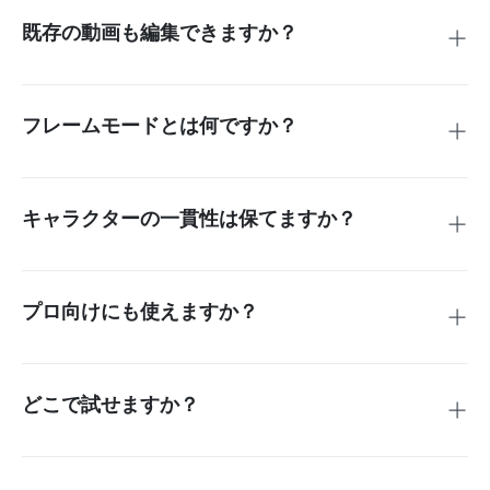
貫性が高く、制作スピードも速く、修正回数を減らせます。
既存の動画も編集できますか？
はい。オブジェクトの削除や追加、見た目の変更、背景の差
し替え、シーンの拡張が可能で、特別なトラッキングやマス
キングは不要です。
フレームモードとは何ですか？
フレームモードでは、1枚または2枚の画像をアップロードし
て動画の動きをガイドできます。商品画像、ブランド撮影、
計画的なストーリーシーンに最適です。
キャラクターの一貫性は保てますか？
はい。カメラが動いていても、すべてのフレームで顔・服
装・形状を同じ状態に維持します。
プロ向けにも使えますか？
はい。マーケター、映像制作者、YouTuberなど、多くのクリ
エイターがアイデア出しから編集、完成動画まで幅広く活用
しています。
どこで試せますか？
insMindでKling O1動画モデルを使い、すぐに動画の作成や編
集が可能です。