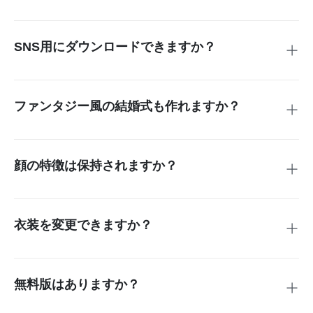
→ 数分で生成されます（長さや設定により変動）。
SNS用にダウンロードできますか？
→ 高画質で保存、またはInstagram・TikTok・YouTubeへ共
有可能。
ファンタジー風の結婚式も作れますか？
→ 屋外・屋内・テーマ式など自由に生成可能です。
顔の特徴は保持されますか？
→ はい。顔や体型を自然に再現します。
衣装を変更できますか？
→ 画像から動画生成モードで衣装を指定できます。
無料版はありますか？
→ 無料トライアルあり（機能制限あり）。