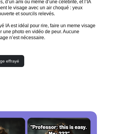
us, d’un ami ou même d’une célébrité, et l’IA 
t le visage avec un air choqué : yeux 
uverte et sourcils relevés.
yé IA est idéal pour rire, faire un meme visage 
er une photo en vidéo de peur. Aucune 
ge n’est nécessaire.
ge effrayé