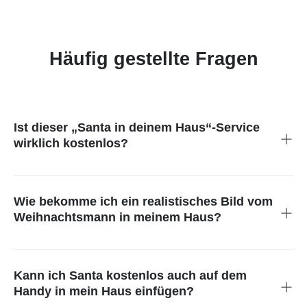
Häufig gestellte Fragen
Ist dieser „Santa in deinem Haus“-Service
wirklich kostenlos?
Ja! Mit unserem Basis-Generator kannst du Santa kostenlos
in dein Foto einfügen. Er wurde entwickelt, um Familien
magische Weihnachtsbeweise zu ermöglichen, ohne teure
Wie bekomme ich ein realistisches Bild vom
Fotografie oder komplexe Bearbeitungsprogramme.
Weihnachtsmann in meinem Haus?
Verwende für beste Ergebnisse ein Foto mit guter
Beleuchtung. Das KI-Tool zum Hinzufügen von Santa
funktioniert am besten mit einem klaren Hintergrund, sodass
Kann ich Santa kostenlos auch auf dem
Schatten und Farben perfekt zur Weihnachtsszene passen.
Handy in mein Haus einfügen?