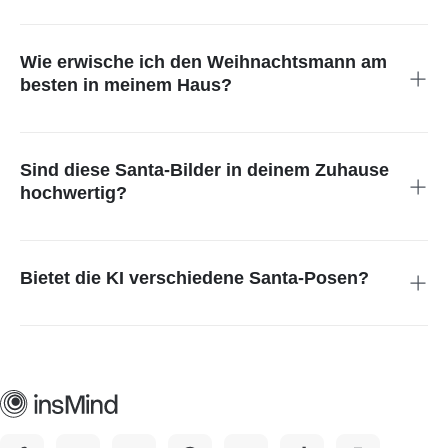
Auf jeden Fall. Unsere Website ist mobilfreundlich. Du kannst
dein Wohnzimmer fotografieren und Santa direkt auf deinem
Smartphone ins Bild setzen – ideal zum spontanen Teilen.
Wie erwische ich den Weihnachtsmann am
besten in meinem Haus?
Am besten machst du nachts ein „kandidiertes“ Foto deines
Zimmers. Danach fügst du Santa mit unserem Tool ins Bild
ein. Das erzeugt den Eindruck einer Überwachungskamera
Sind diese Santa-Bilder in deinem Zuhause
oder eines schnellen Schnappschusses.
hochwertig?
Ja. Die erzeugten Bilder sind hochauflösend und perfekt zum
Drucken geeignet. Du kannst dein Weihnachtsmann-Bild in
dein Familienalbum aufnehmen oder für gedruckte
Bietet die KI verschiedene Santa-Posen?
Weihnachtskarten verwenden.
Ja, du kannst verschiedene Aktionen beschreiben. Ob er isst,
winkt oder einen Sack trägt – die KI ermöglicht
unterschiedliche Posen, damit deine Szene lebendig und
persönlich wirkt.