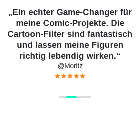
r für
„Es macht so viel Spaß, sic
Die
selbst als Cartoon-Figur z
tisch
sehen! Die KI von insMind i
ren
wirklich beeindruckend.“
@Amelie
.“