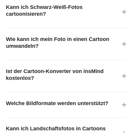
Kann ich Schwarz-Weiß-Fotos
cartoonisieren?
Natürlich! Unser Tool kann Schwarz-Weiß-Fotos automatisch
einfärben und mit deinem gewählten Cartoon-Stil versehen.
Wie kann ich mein Foto in einen Cartoon
umwandeln?
Lade einfach dein Bild hoch und wähle deinen Lieblingsstil –
unsere KI übernimmt den Rest.
Ist der Cartoon-Konverter von insMind
kostenlos?
Ja, solange du keine extrem hochauflösenden Dateien
herunterlädst, ist die Nutzung komplett kostenlos – keine
versteckten Kosten oder Abos.
Welche Bildformate werden unterstützt?
Du kannst deine Cartoon-Bilder als hochqualitative JPEG-
oder PNG-Dateien speichern.
Kann ich Landschaftsfotos in Cartoons