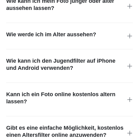
Wie kann ich mein Foto jünger oder älter
aussehen lassen?
Mit dem KI-Altersfilter kannst du per Klick realistische
Alterungseffekte anwenden.
Wie werde ich im Alter aussehen?
Der KI-Alterungssimulator analysiert die Struktur deines
Gesichts und erstellt eine glaubwürdige gealterte Version
davon.
Wie kann ich den Jugendfilter auf iPhone
und Android verwenden?
Lade ein Foto hoch, wähle "Kind" als Altersgruppe – und schon
siehst du dich in jüngerer Version.
Kann ich ein Foto online kostenlos altern
lassen?
Ja, mit dem kostenlosen Tool von insMind kannst du deine
Bilder online mit KI altern lassen.
Gibt es eine einfache Möglichkeit, kostenlos
einen Altersfilter online anzuwenden?