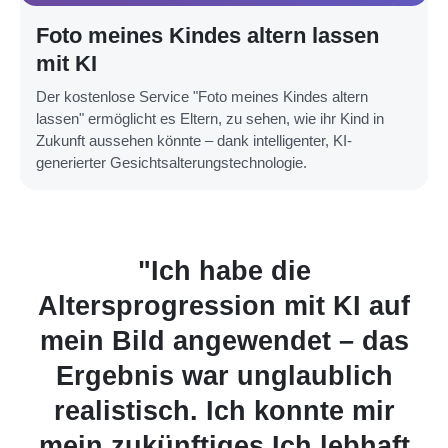
Foto meines Kindes altern lassen
mit KI
Der kostenlose Service "Foto meines Kindes altern
lassen" ermöglicht es Eltern, zu sehen, wie ihr Kind in
Zukunft aussehen könnte – dank intelligenter, KI-
generierter Gesichtsalterungstechnologie.
habe die
"Der Onlin
ssion mit KI auf
Alterungsfilter 
ngewendet – das
unterhaltsam
ar unglaublich
überrascht, wie
 Ich konnte mir
mein gealtertes 
@Rebe
iges Ich lebhaft