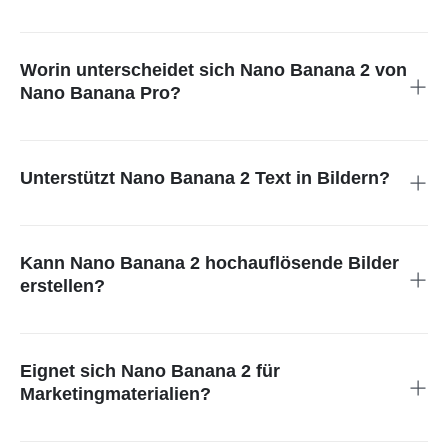
Nano Banana 2 ist ein KI-Bildmodell auf Basis von Gemini 3.1
Flash, das hochwertige Bilder in kurzer Zeit erzeugt und dabei
die Genauigkeit bei Anweisungen sowie die visuelle
Worin unterscheidet sich Nano Banana 2 von
Konsistenz verbessert.
Nano Banana Pro?
Nano Banana 2 bietet im Vergleich zur früheren Pro-Version
mehr Geschwindigkeit, bessere Textdarstellung, stärkere
Konsistenz bei mehreren Motiven und präzisere Umsetzung
Unterstützt Nano Banana 2 Text in Bildern?
von Prompts.
Ja. Das Modell verbessert die Genauigkeit bei der
Textdarstellung und eignet sich dadurch für Poster, Anzeigen,
Grußkarten und Markeninhalte mit gut lesbarer Typografie.
Kann Nano Banana 2 hochauflösende Bilder
erstellen?
Ja. Es unterstützt Ausgaben von 512 px bis zu 4K-Auflösung
und bietet eine flexible Steuerung des Seitenverhältnisses für
verschiedene Plattformen und Produktionsanforderungen.
Eignet sich Nano Banana 2 für
Marketingmaterialien?
Ja. Die präzise Textdarstellung, die starke Prompt-Treue und
die verbesserte Bildqualität machen das Modell ideal für