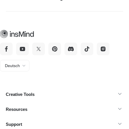
Ja. insMind bietet eine einfache Oberfläche, mit der Sie den
Nano Banana 2 KI-Bildgenerator und Funktionen zur KI-
Bildbearbeitung ohne API-Integration nutzen können.
Deutsch
Creative Tools
Resources
Support