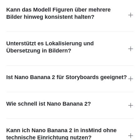
Werbung, Produktbilder und andere Werbemittel.
Kann das Modell Figuren über mehrere
Bilder hinweg konsistent halten?
Ja. Nano Banana 2 kann die visuelle Ähnlichkeit von bis zu
fünf Figuren und mehreren Objekten innerhalb eines einzigen
Workflows bewahren.
Unterstützt es Lokalisierung und
Übersetzung in Bildern?
Ja. Das Modell ermöglicht die Übersetzung und Anpassung
von Bildtexten für die internationale Nutzung, ohne das visuelle
Layout neu erstellen zu müssen.
Ist Nano Banana 2 für Storyboards geeignet?
Ja. Die verbesserte Konsistenz und die präzisere Umsetzung
von Anweisungen machen es ideal für visuelles Erzählen und
die Entwicklung von Storyboards.
Wie schnell ist Nano Banana 2?
Dank einer Architektur auf Flash-Niveau erzeugt Nano Banana
2 hochwertige Bilder in Sekunden und liefert dabei eine starke
visuelle Qualität.
Kann ich Nano Banana 2 in insMind ohne
technische Einrichtung nutzen?