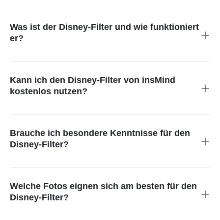
Was ist der Disney-Filter und wie funktioniert
er?
Der Disney-Filter nutzt KI, um deine Fotos in Bilder mit
klassischer Zeichentrick- und Märchen-Ästhetik zu
verwandeln.
Kann ich den Disney-Filter von insMind
kostenlos nutzen?
Ja! Das Tool ist kostenlos nutzbar. Du kannst es direkt online
verwenden, ohne Abo und ohne Zahlung.
Brauche ich besondere Kenntnisse für den
Disney-Filter?
Der Filter ist auch für Einsteiger gedacht und daher sehr
einfach zu bedienen. Die Oberfläche ist so aufgebaut, dass
jeder das Tool nutzen kann – auch ohne Erfahrung in der
Welche Fotos eignen sich am besten für den
Bildbearbeitung.
Disney-Filter?
Der Disney Filter funktioniert besonders gut mit Porträts,