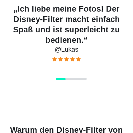
ne Fotos! Der
„Ein tolles Tool fü
macht einfach
Ich habe damit ric
uperleicht zu
Illustrationen im 
nen.“
erstellt.
kas
@Tanja
Warum den Disney-Filter von