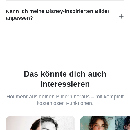
Haustierfotos, Landschaften und vielen anderen Bildarten.
Kann ich meine Disney-inspirierten Bilder
anpassen?
Natürlich. Du kannst die Einstellungen anpassen und bei
Bedarf weitere Effekte hinzufügen, bis dein Bild genau so
aussieht, wie du es möchtest. Mit insMind behältst du auch
nach dem Anwenden der KI-Filter die volle Kontrolle über die
Bearbeitung.
Das könnte dich auch
interessieren
Hol mehr aus deinen Bildern heraus – mit komplett
kostenlosen Funktionen.